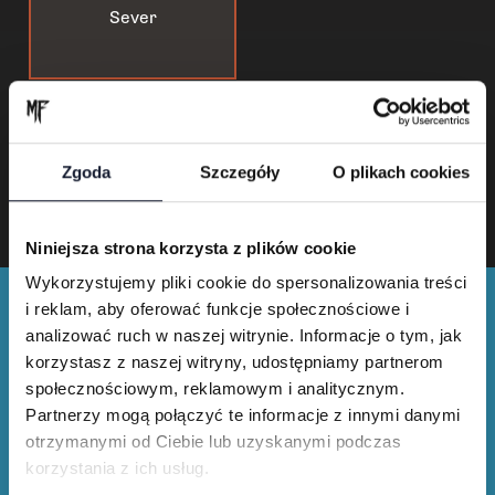
Sever
…
1
12
13
Zgoda
Szczegóły
O plikach cookies
Niniejsza strona korzysta z plików cookie
Wykorzystujemy pliki cookie do spersonalizowania treści
i reklam, aby oferować funkcje społecznościowe i
analizować ruch w naszej witrynie. Informacje o tym, jak
korzystasz z naszej witryny, udostępniamy partnerom
społecznościowym, reklamowym i analitycznym.
Partnerzy mogą połączyć te informacje z innymi danymi
Merch shop
otrzymanymi od Ciebie lub uzyskanymi podczas
korzystania z ich usług.