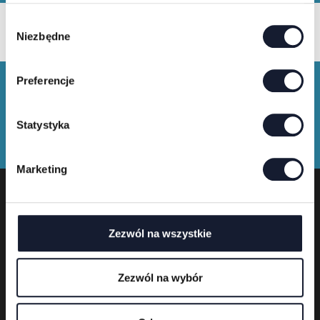
Kaufe Festival T-Shirts und
W
Niezbędne
Merchandise
y
b
ó
Preferencje
r
z
g
Statystyka
o
d
Marketing
y
Festivalveranstalter
Zezwól na wszystkie
Zezwól na wybór