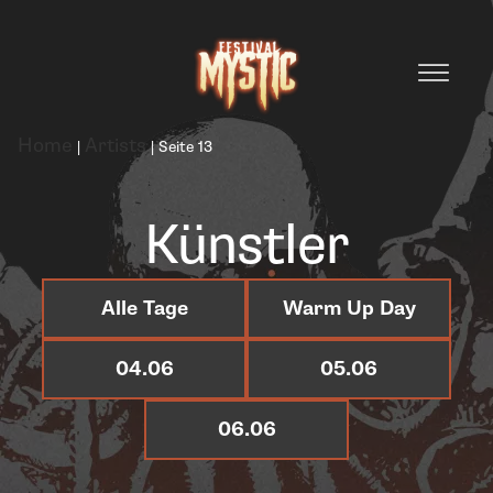
Home
Artists
|
|
Seite 13
Künstler
Alle Tage
Warm Up Day
04.06
05.06
06.06