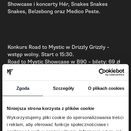
Showcase i koncerty Hér, Snakes Snakes
Snakes, Belzebong oraz Medico Peste.
Konkurs Road to Mystic w Drizzly Grizzly –
wstęp wolny. Start o 15:30.
Road to Mystic Showcase w B90 – bilety: 69 zł
w przedsprzedaży i 80 zł w dniu koncertu.
Start: 19:00. Bilety dostępne są w serwisie
eBilet:
https://www.ebilet.pl/muzyka/hard-
Zgoda
Szczegóły
O plikach cookies
heavy/road-to-mystic
Niniejsza strona korzysta z plików cookie
Wykorzystujemy pliki cookie do spersonalizowania treści
i reklam, aby oferować funkcje społecznościowe i
Partnerami Road to Mystic są Antyradio,