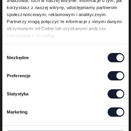
analizować ruch w naszej witrynie. Informacje o tym, jak
Stowarzyszenie Autorów ZAiKS oraz ESP
korzystasz z naszej witryny, udostępniamy partnerom
Guitars.
społecznościowym, reklamowym i analitycznym.
Partnerzy mogą połączyć te informacje z innymi danymi
otrzymanymi od Ciebie lub uzyskanymi podczas
korzystania z ich usług.
W
Niezbędne
y
b
ó
Preferencje
r
z
g
Statystyka
o
Regulamin konkursu Road to Mystic 2026
d
Marketing
y
Regulamin