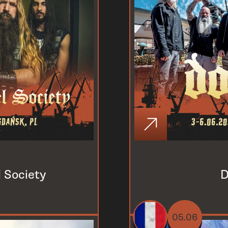
l Society
05.06