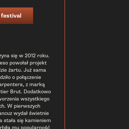
 festival
zyna się w 2012 roku.
eso powołał projekt
zie żartu. Już sama
dziło o połączenie
arpentera, z marką
tier Brut. Dodatkowo
worzenia wszystkiego
ych. W pierwszych
rancuz wydał świetnie
ra stała się kamieniem
rbiła mu popularność