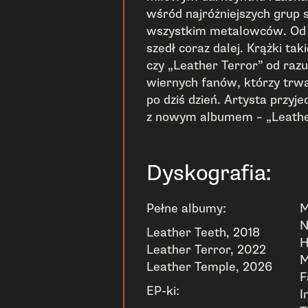
wśród najróżniejszych grup 
wszystkim metalowców. Od 
szedł coraz dalej. Krążki tak
czy „Leather Terror” od raz
wiernych fanów, którzy trwa
po dziś dzień. Artysta przyje
z nowym albumem – „Leathe
Dyskografia:
Pełne albumy:
M
N
Leather Teeth, 2018
H
Leather Terror, 2022
M
Leather Temple, 2026
F
EP-ki:
I