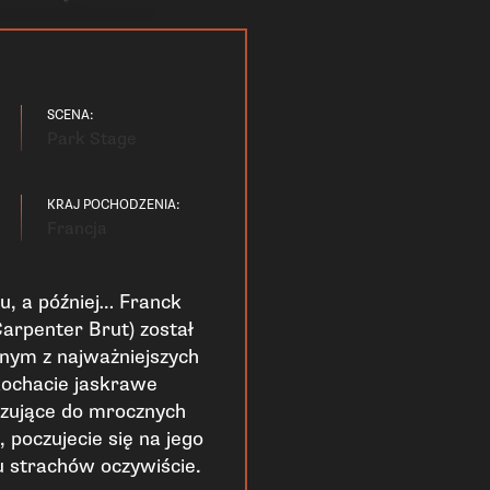
SCENA:
Park Stage
KRAJ POCHODZENIA:
Francja
u, a później… Franck
Carpenter Brut) został
nym z najważniejszych
 kochacie jaskrawe
zujące do mrocznych
poczujecie się na jego
 strachów oczywiście.