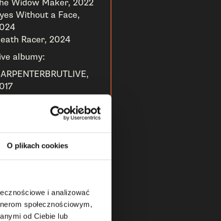
he Widow Maker, 2022
yes Without a Face,
024
eath Racer, 2024
ive albumy:
ARPENTERBRUTLIVE,
017
ompilacje:
rilogy, 2015
he Golden Years, 2020
O plikach cookies
ołecznościowe i analizować
artnerom społecznościowym,
anymi od Ciebie lub