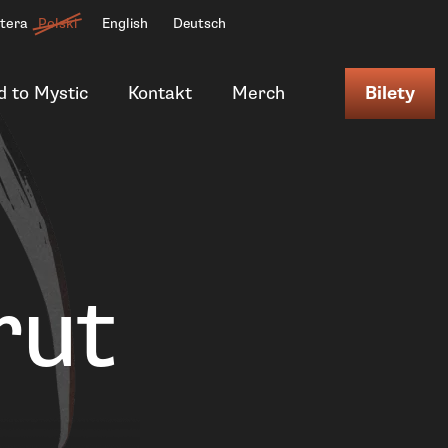
ttera
Polski
English
Deutsch
d to Mystic
Kontakt
Merch
Bilety
rut