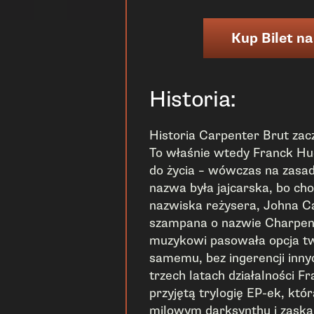
Kup Bilet na
Historia:
Historia Carpenter Brut zac
To właśnie wtedy Franck Hu
do życia – wówczas na zasad
nazwa była jajcarska, bo cho
nazwiska reżysera, Johna C
szampana o nazwie Charpen
muzykowi pasowała opcja t
samemu, bez ingerencji inn
trzech latach działalności F
przyjętą trylogię EP-ek, któ
milowym darksynthu i zaska