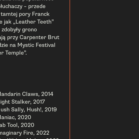
słuchaczy – przede
tamtej pory Franck
ie jak „Leather Teeth”
u zdobyły grono
ją przy Carpenter Brut
dzie na Mystic Festival
r Temple”.
andarin Claws, 2014
ight Stalker, 2017
ush Sally, Hush!, 2019
aniac, 2020
ab Tool, 2020
maginary Fire, 2022