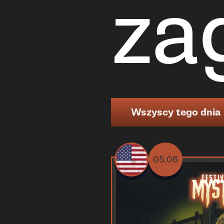
za
Wszyscy tego dnia
05.06