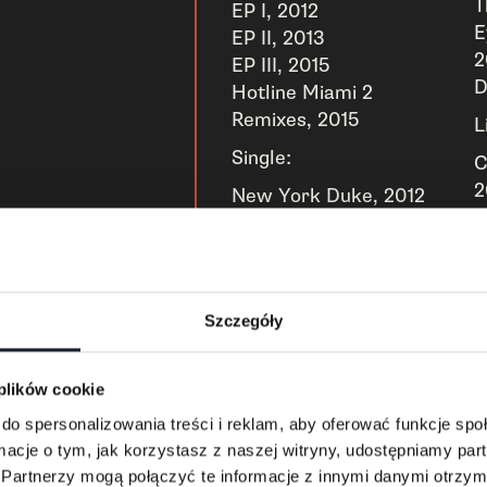
T
EP I, 2012
E
EP II, 2013
2
EP III, 2015
D
Hotline Miami 2
Remixes, 2015
L
Single:
C
2
New York Duke, 2012
The Good Old Call, 2012
K
Chew BubbleGum and
T
Kick Ass…., 2013
T
Cover art: Mandarin
Szczegóły
Claws
 plików cookie
do spersonalizowania treści i reklam, aby oferować funkcje sp
ormacje o tym, jak korzystasz z naszej witryny, udostępniamy p
Partnerzy mogą połączyć te informacje z innymi danymi otrzym