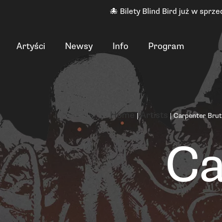
🐙 Bilety Blind Bird już w sprze
Artyści
Newsy
Info
Program
Home
Artists
|
|
Carpenter Brut
Ca