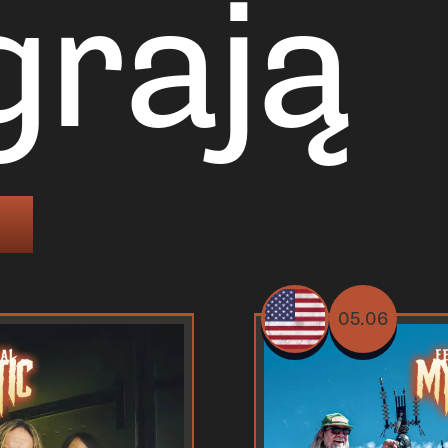
grają
05.06