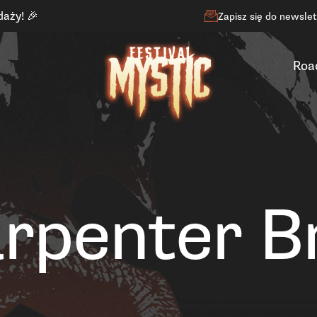
daży! 🎉
Zapisz się do newsle
Roa
rpenter B