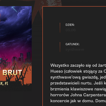
DZIEŃ:
05.06
GATUNEK:
synthwave
Wszystko zaczęło się od żart
Hueso (człowiek stojący za 
synthwave’ową gwiazdą, jed
przedstawicieli nurtu. Jeśli
brzmienia klawiszowe nawią
horrorów Johna Carpentera, 
koncercie jak w domu. Domu