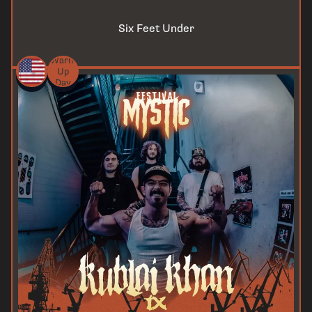
Six Feet Under
Warm
Up
Day