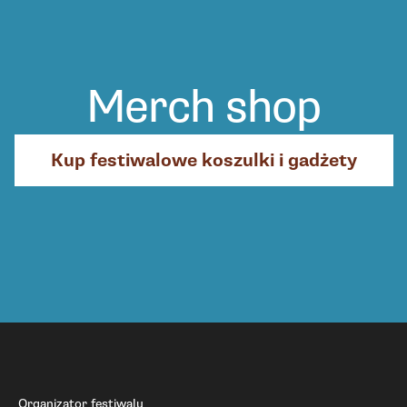
Merch shop
Kup festiwalowe koszulki i gadżety
Organizator festiwalu