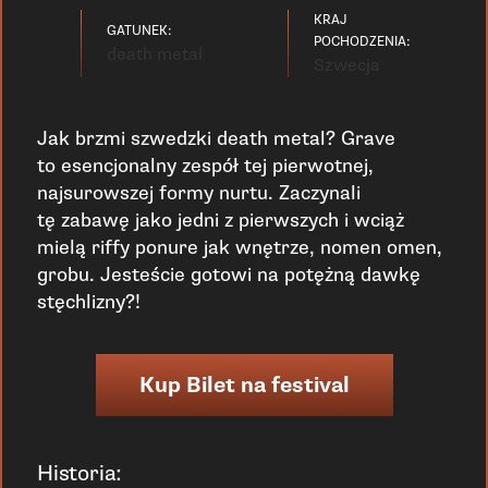
KRAJ
GATUNEK:
POCHODZENIA:
death metal
Szwecja
Jak brzmi szwedzki death metal? Grave
to esencjonalny zespół tej pierwotnej,
najsurowszej formy nurtu. Zaczynali
tę zabawę jako jedni z pierwszych i wciąż
mielą riffy ponure jak wnętrze, nomen omen,
grobu. Jesteście gotowi na potężną dawkę
stęchlizny?!
Kup Bilet na festival
Historia: