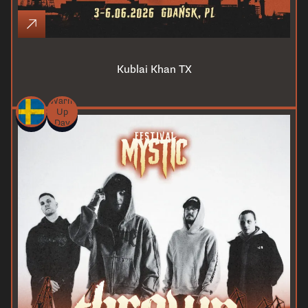
Kublai Khan TX
Warm
Up
Day