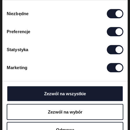
W
Niezbędne
y
b
ó
Preferencje
r
z
g
Statystyka
o
d
Marketing
y
Zezwól na wszystkie
Zezwól na wybór
Ice Nine Kills
Odmowa