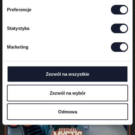
ó
Preferencje
r
z
g
Statystyka
o
d
Marketing
y
Zezwól na wszystkie
Zezwól na wybór
Six Feet Under
Odmowa
Warm
Up
Day