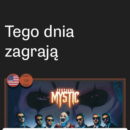
Tego dnia
zagrają
Warm
Up
Day