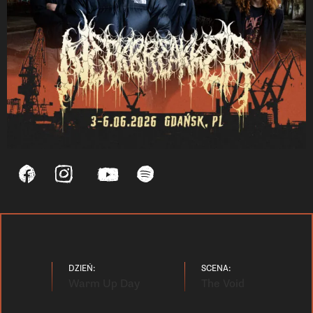
DZIEŃ:
SCENA:
Warm Up Day
The Void