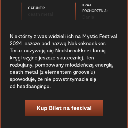
KRAJ
GATUNEK:
POCHODZENIA:
death metal
Dania
Niektórzy z was widzieli ich na Mystic Festival
2024 jeszcze pod nazwą Nakkeknaekker.
Teraz nazywają się Neckbreakker i łamią
kręgi szyjne jeszcze skuteczniej. Ten
rozbujany, pompowany młodzieńczą energią
death metal (z elementem groove’u)
spowoduje, że nie powstrzymacie się
od headbangingu.
Kup Bilet na festival