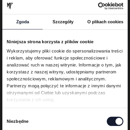
Zgoda
Szczegóły
O plikach cookies
Niniejsza strona korzysta z plików cookie
Wykorzystujemy pliki cookie do spersonalizowania treści
i reklam, aby oferować funkcje społecznościowe i
analizować ruch w naszej witrynie. Informacje o tym, jak
korzystasz z naszej witryny, udostępniamy partnerom
społecznościowym, reklamowym i analitycznym.
Ice Nine Kills
Partnerzy mogą połączyć te informacje z innymi danymi
otrzymanymi od Ciebie lub uzyskanymi podczas
Warm
Up
korzystania z ich usług.
Day
W
Niezbędne
y
b