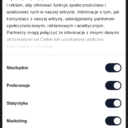
i reklam, aby oferować funkcje społecznościowe i
analizować ruch w naszej witrynie. Informacje o tym, jak
korzystasz z naszej witryny, udostępniamy partnerom
społecznościowym, reklamowym i analitycznym.
Partnerzy mogą połączyć te informacje z innymi danymi
otrzymanymi od Ciebie lub uzyskanymi podczas
korzystania z ich usług.
W
Niezbędne
y
b
ó
Preferencje
r
z
g
Statystyka
o
d
Anthrax
Marketing
y