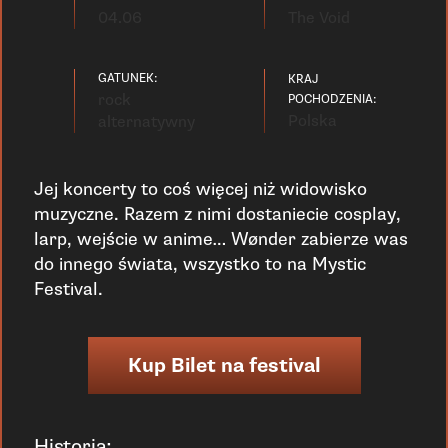
04.06
The Void
GATUNEK:
KRAJ
rock
POCHODZENIA:
Polska
alternatywny
Jej koncerty to coś więcej niż widowisko
muzyczne. Razem z nimi dostaniecie cosplay,
larp, wejście w anime… Wønder zabierze was
do innego świata, wszystko to na Mystic
Festival.
Kup Bilet na festival
Historia: