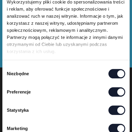
Wykorzystujemy pliki cookie do spersonalizowania treści
i reklam, aby oferować funkcje społecznościowe i
Kup festiwalowe koszulki i gadżety
analizować ruch w naszej witrynie. Informacje o tym, jak
korzystasz z naszej witryny, udostępniamy partnerom
społecznościowym, reklamowym i analitycznym.
Partnerzy mogą połączyć te informacje z innymi danymi
otrzymanymi od Ciebie lub uzyskanymi podczas
korzystania z ich usług.
W
Niezbędne
y
b
ó
Preferencje
Organizator festiwalu
r
z
g
Statystyka
o
d
Marketing
y