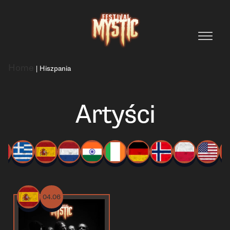
Home
|
Hiszpania
Artyści
04.06