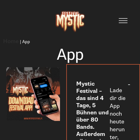
Home
|
App
App
Mystic
Lade
Festival –
das sind 4
dir die
Tage, 5
App
Bühnen und
noch
über 80
heute
Bands.
herun
Außerdem
ter,