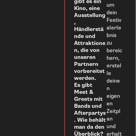
gibt es ein
um
Kino, eine
dein
Ausstellung
Festiv
,
alerle
Händlerstä
bnis
nde und
zu
Attraktione
n, die von
bereic
unseren
hern,
Partnern
erstel
vorbereitet
le
werden.
deine
Es gibt
n
Meet &
eigen
Greets mit
en
Bands und
Zeitpl
Afterpartys
an
. Wie behält
und
man da den
Überblick?
erhalt