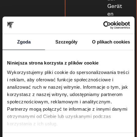
Gerät
en
mit
Andro
id und
Zgoda
Szczegóły
O plikach cookies
iOS!
Niniejsza strona korzysta z plików cookie
Lade
Wykorzystujemy pliki cookie do spersonalizowania treści
die
i reklam, aby oferować funkcje społecznościowe i
Mysti
analizować ruch w naszej witrynie. Informacje o tym, jak
c
korzystasz z naszej witryny, udostępniamy partnerom
Festiv
społecznościowym, reklamowym i analitycznym.
al
Partnerzy mogą połączyć te informacje z innymi danymi
App
otrzymanymi od Ciebie lub uzyskanymi podczas
herun
korzystania z ich usług.
ter