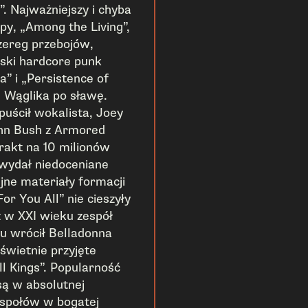
”. Najważniejszy i chyba
py, „Among the Living”,
szereg przebojów,
rski hardcore punk
” i „Persistence of
u Wąglika po sławę.
uścił wokalista, Joey
ohn Bush z Armored
trakt na 10 milionów
 wydał niedoceniane
jne materiały formacji
or You All” nie cieszyły
z w XXI wieku zespół
du wrócił Belladonna
świetnie przyjęte
l Kings”. Popularność
są w absolutnej
espołów w bogatej