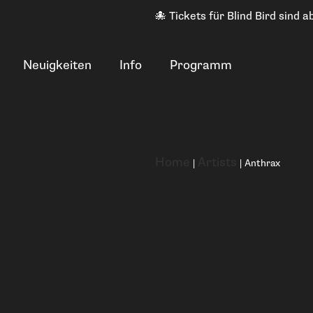
🐙 Tickets für Blind Bird sind ab
Neuigkeiten
Info
Programm
Home
Artists
|
|
Anthrax