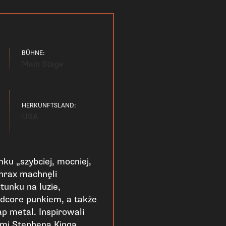
BÜHNE:
Main Stage
HERKUNFTSLAND:
USA
ku „szybciej, mocniej,
thrax machnęli
tunku na luzie,
rdcore punkiem, a także
p metal. Inspirowali
ami Stephena Kinga,