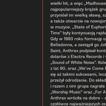
wielki hit, a więc „Madhouse
najpopularniejszy krążek gru
przyniósł im wielką sławę, 
a także otwarcie na nowojo
w muzyce. „State of Euphoria
Time” były kontynuacją rajd
Gdy w 1993 roku formację op
Belladonna, a zastąpił go J
Saint, Anthrax podpisał kon
dolarów z Electra Records i
„Sound of White Noise”. Kole
z lat 90. oraz „We’ve Come F
się aż takimi sukcesami, lec
przeżył odrodzenie. Do skła
i razem z nim grupa nagrała 
„Worship Music” oraz „For Al
Anthrax wróciła na dobre – 
czołówce najważniejszych z