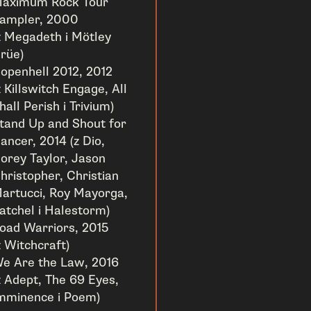
aximum Rock Tour
ampler, 2000
z Megadeth i Mötley
rüe)
openhell 2012, 2012
z Killswitch Engage, All
hall Perish i Trivium)
tand Up and Shout for
ancer, 2014 (z Dio,
orey Taylor, Jason
hristopher, Christian
artucci, Roy Mayorga,
atchel i Halestorm)
oad Warriors, 2015
z Witchcraft)
e Are the Law, 2016
z Adept, The 69 Eyes,
mminence i Poem)