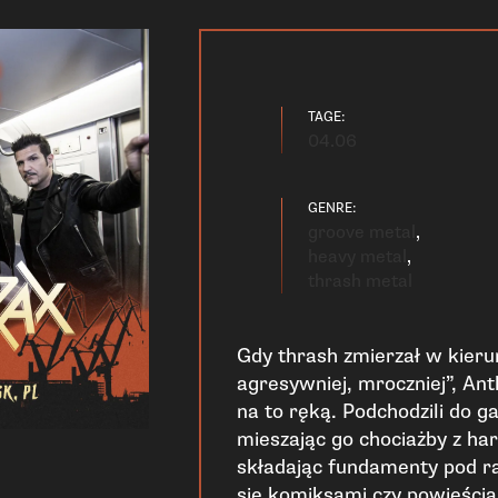
TAGE:
04.06
GENRE:
groove metal
,
heavy metal
,
thrash metal
Gdy thrash zmierzał w kierun
agresywniej, mroczniej”, An
na to ręką. Podchodzili do ga
mieszając go chociażby z ha
składając fundamenty pod ra
się komiksami czy powieści