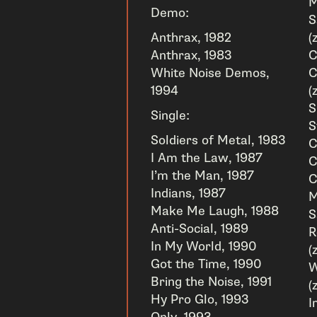
M
Demo:
S
Anthrax, 1982
(
Anthrax, 1983
C
White Noise Demos,
C
1994
(
S
Single:
S
Soldiers of Metal, 1983
C
I Am the Law, 1987
C
I’m the Man, 1987
C
Indians, 1987
M
Make Me Laugh, 1988
S
Anti-Social, 1989
R
In My World, 1990
(
Got the Time, 1990
W
Bring the Noise, 1991
(
Hy Pro Glo, 1993
I