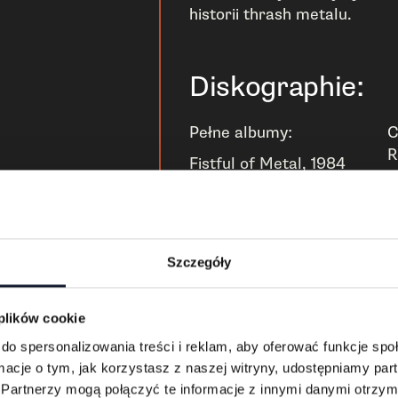
historii thrash metalu.
Diskographie:
Pełne albumy:
C
R
Fistful of Metal, 1984
N
Spreading the Disease,
N
1985
D
Among the Living, 1987
D
State of Euphoria, 1988
Szczegóły
D
Persistence of Time,
H
1990
T
Sound of White Noise,
 plików cookie
A
1993
do spersonalizowania treści i reklam, aby oferować funkcje sp
S
Stomp 442, 1995
ormacje o tym, jak korzystasz z naszej witryny, udostępniamy p
B
Volume 8 – The Threat
Partnerzy mogą połączyć te informacje z innymi danymi otrzym