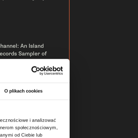
hannel: An Island
ecords Sampler of
ew Rock For the
ineties, 1991 (z P.M.
awn, Stereo MC’s,
ream Warriors i The
O plikach cookies
isposable Heroes of
iphoprisy)
he Beavis & Butt-Head
lternative/College
ołecznościowe i analizować
ampler, 1993 (z Primus,
artnerom społecznościowym,
eavis & Butt-Head
anymi od Ciebie lub