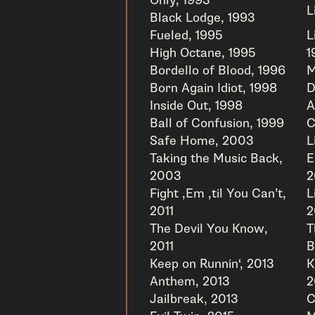
Only, 1993
L
Black Lodge, 1993
Fueled, 1995
L
High Octane, 1995
1
Bordello of Blood, 1996
M
Born Again Idiot, 1998
D
Inside Out, 1998
A
Ball of Confusion, 1999
C
Safe Home, 2003
L
Taking the Music Back,
E
2003
2
Fight ‚Em ‚til You Can’t,
L
2011
2
The Devil You Know,
T
2011
B
Keep on Runnin‘, 2013
K
Anthem, 2013
2
Jailbreak, 2013
C