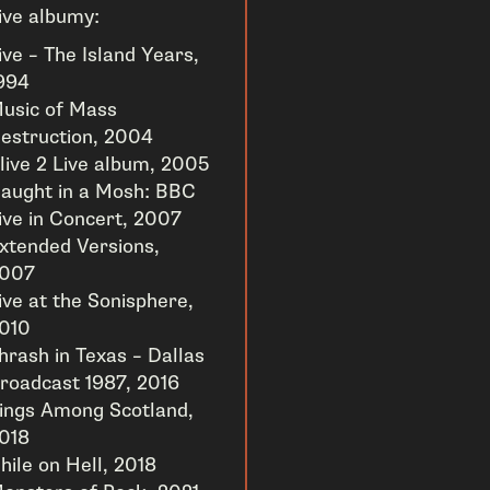
ive albumy:
ive – The Island Years,
994
usic of Mass
estruction, 2004
live 2 Live album, 2005
aught in a Mosh: BBC
ive in Concert, 2007
xtended Versions,
007
ive at the Sonisphere,
010
hrash in Texas – Dallas
roadcast 1987, 2016
ings Among Scotland,
018
hile on Hell, 2018