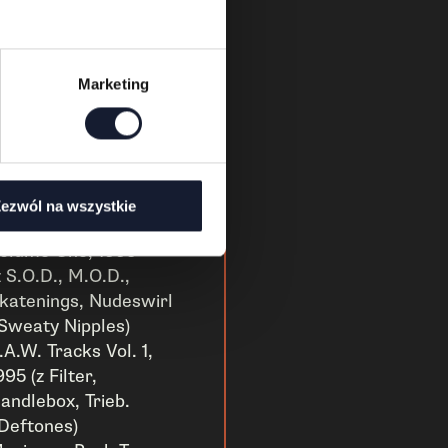
 Red Hot Chili Peppers)
LG April 1994
olicitation Cassette,
994 (z I To I i Wet Wet
Marketing
et)
 Decade of Def Jam
ecordings, 1995
z Beastie Boys, Public
nemy i LL Cool J)
ezwól na wszystkie
egaforce Worldwide –
olume One, 1995
z S.O.D., M.O.D.,
katenings, Nudeswirl
 Sweaty Nipples)
.A.W. Tracks Vol. 1,
995 (z Filter,
andlebox, Trieb.
 Deftones)