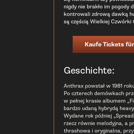
nigdy nie brakło im pogody 
kontrowali zdrową dawką h
są częścią Wielkiej Czwórki 
Kaufe Tickets für
Geschichte:
Anthrax powstał w 1981 ro
Po czterech demówkach prze
w pełnej krasie albumem „Fis
bardzo udaną hybrydą heavy 
Wydane rok później „Spreadin
rzecz równie melodyjna, a pr
thrashowa i oryginalna, przy