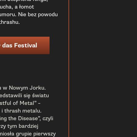
ducha, a łomot
umoru. Nie bez powodu
thrashu.
 das Festival
ku w Nowym Jorku.
dstawili się światu
tful of Metal” –
i thrash metalu.
g the Disease”, czyli
zy tym bardziej
niosła grupie pierwszy