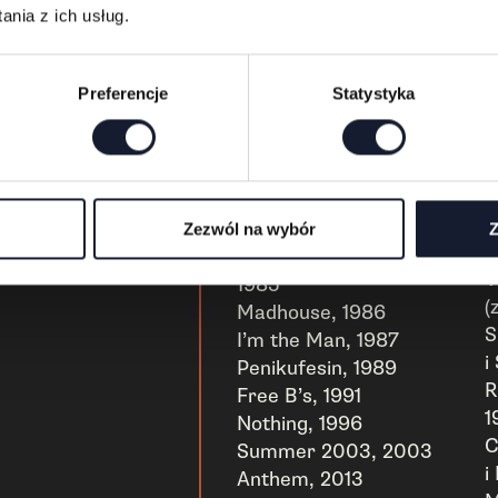
i
Is Real, 1998
nia z ich usług.
P
We’ve Come for You All,
S
2003
1
The Greater of Two
Preferencje
Statystyka
W
Evils, 2004
A
Worship Music, 2011
R
For All Kings, 2016
(
EP-ki:
E
Zezwól na wybór
Z
M
Armed and Dangerous,
V
1985
(
Madhouse, 1986
S
I’m the Man, 1987
i
Penikufesin, 1989
R
Free B’s, 1991
1
Nothing, 1996
C
Summer 2003, 2003
i
Anthem, 2013