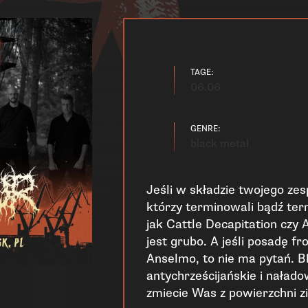
TAGE:
06.06
GENRE:
black metal
Jeśli w składzie twojego zesp
którzy terminowali bądź ter
jak Cattle Decapitation czy
jest grubo. A jeśli posadę f
Anselmo, to nie ma pytań. 
antychrześcijańskie i nała
zmiecie Was z powierzchni z