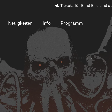
🐙 Tickets für Blind Bird sind ab
Neuigkeiten
Info
Programm
Home
Artists
|
|
Scour