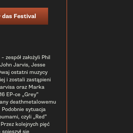
 das Festival
 zespół założyli Phil
ohn Jarvis, Jesse
Dwaj ostatni muzycy
j i zostali zastąpieni
arvisa oraz Marka
16 EP-ce „Grey”
ddany deathmetalowemu
. Podobnie sytuacja
lbumami, czyli „Red”
Przez kolejnych pięć
spieszył się