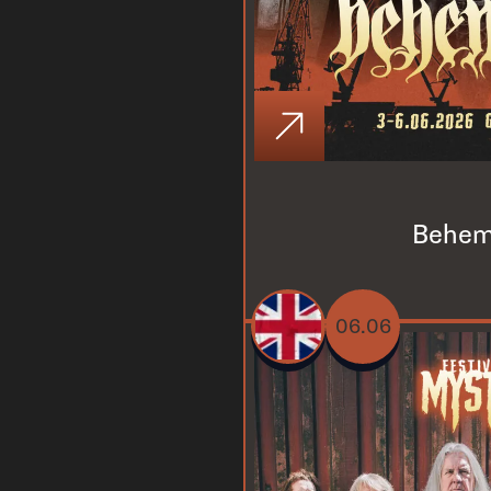
Behem
06.06