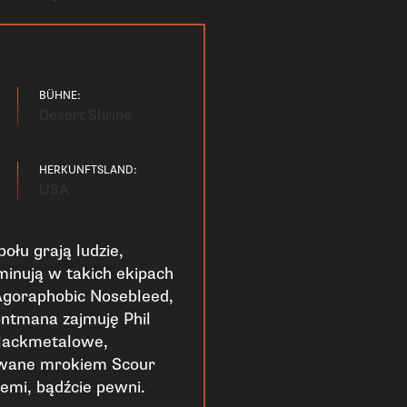
BÜHNE:
Desert Shrine
HERKUNFTSLAND:
USA
ołu grają ludzie,
minują w takich ekipach
 Agoraphobic Nosebleed,
rontmana zajmuję Phil
Blackmetalowe,
dowane mrokiem Scour
iemi, bądźcie pewni.