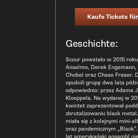
Kaufe Tickets für
Geschichte:
Scour powstało w 2015 roku –
Anselmo, Derek Engemann, J
Chobel oraz Chase Fraser. 
opuścili grupę dwa lata późnie
odpowiednio: przez Adama J
Kloeppela. Na wydanej w 20
kwintet zaprezentował po
zbrutalizowaniu black metal
miała się z kolejnymi mini-a
oraz pandemicznym „Black”. 
lat amerykański ansambl nie 