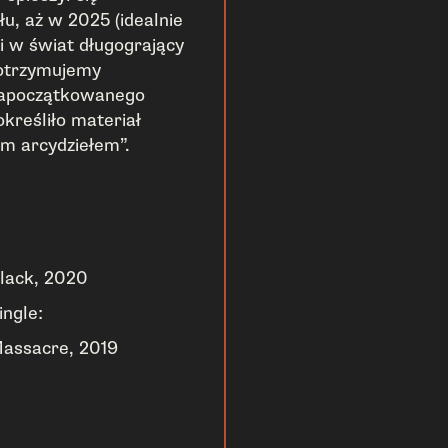
u, aż w 2025 (idealnie
li w świat długogrający
e otrzymujemy
 zapoczątkowanego
określiło materiał
m arcydziełem”.
lack, 2020
ingle:
assacre, 2019