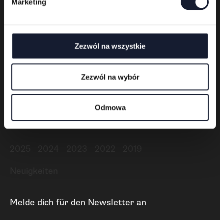
Marketing
y
Polski
English
Deutsch
Zezwól na wszystkie
Rechtsvorschriften
Zezwól na wybór
Tickets
Odmowa
Frühere Ausgaben
2025
2024
2023
2022
2019
Neuigkeiten
Melde dich für den Newsletter an