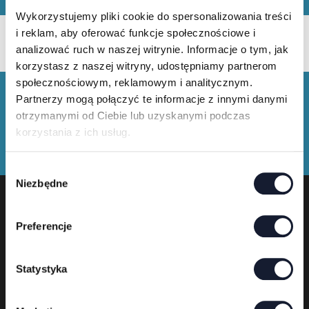
Wykorzystujemy pliki cookie do spersonalizowania treści
Kaufe Festival T-Shirts und
i reklam, aby oferować funkcje społecznościowe i
analizować ruch w naszej witrynie. Informacje o tym, jak
Merchandise
korzystasz z naszej witryny, udostępniamy partnerom
społecznościowym, reklamowym i analitycznym.
Partnerzy mogą połączyć te informacje z innymi danymi
otrzymanymi od Ciebie lub uzyskanymi podczas
korzystania z ich usług.
W
Niezbędne
y
b
ó
Preferencje
r
Festivalveranstalter
z
g
Statystyka
o
d