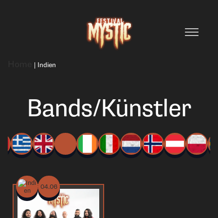
Home
|
Indien
Bands/Künstler
04.06