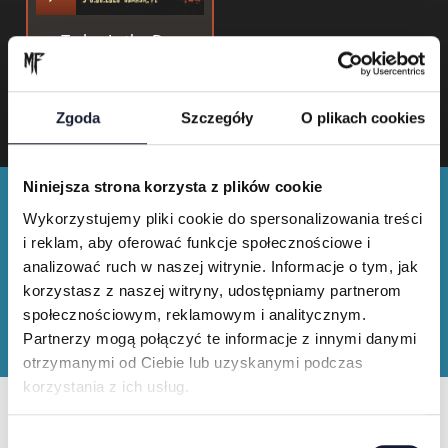
Today Is the Day
Zgoda
Szczegóły
O plikach cookies
Niniejsza strona korzysta z plików cookie
Wykorzystujemy pliki cookie do spersonalizowania treści
i reklam, aby oferować funkcje społecznościowe i
analizować ruch w naszej witrynie. Informacje o tym, jak
korzystasz z naszej witryny, udostępniamy partnerom
społecznościowym, reklamowym i analitycznym.
Merch shop
Partnerzy mogą połączyć te informacje z innymi danymi
otrzymanymi od Ciebie lub uzyskanymi podczas
korzystania z ich usług.
Kaufe Festival T-Shirts und
Merchandise
W