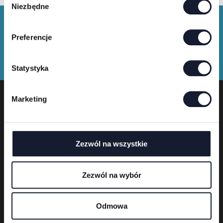
Niezbędne
y
b
ó
Preferencje
r
z
g
Statystyka
o
d
Marketing
y
Festivalveranstalter
Zezwól na wszystkie
Zezwól na wybór
Odmowa
Polski
English
Deutsch