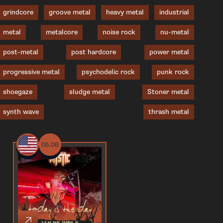
grindcore
groove metal
heavy metal
industrial
metal
metalcore
noise rock
nu-metal
post-metal
post hardcore
power metal
progressive metal
psychodelic rock
punk rock
shoegaze
sludge metal
Stoner metal
synth wave
thrash metal
05.06