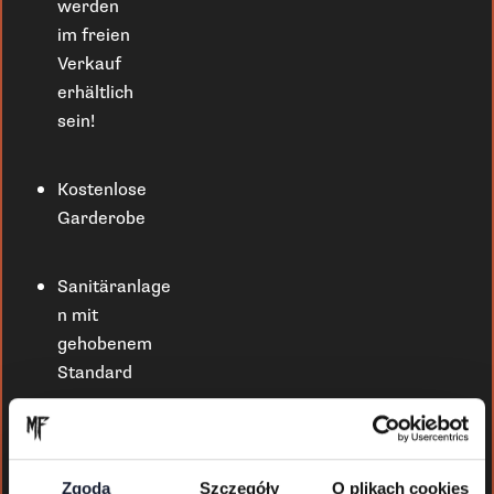
werden
im freien
Verkauf
erhältlich
sein!
Kostenlose
Garderobe
Sanitäranlage
n mit
gehobenem
Standard
Bar mit
großer
Zgoda
Szczegóły
O plikach cookies