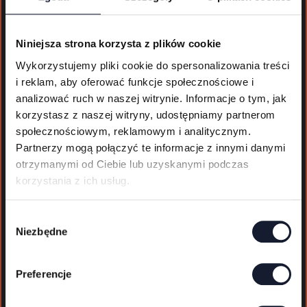
Auswahl an
alkoholischen
und
Niniejsza strona korzysta z plików cookie
alkoholfreien
Wykorzystujemy pliki cookie do spersonalizowania treści
Getränken
i reklam, aby oferować funkcje społecznościowe i
(kostenpflicht
analizować ruch w naszej witrynie. Informacje o tym, jak
ig)
korzystasz z naszej witryny, udostępniamy partnerom
społecznościowym, reklamowym i analitycznym.
Partnerzy mogą połączyć te informacje z innymi danymi
Die VIP-
otrzymanymi od Ciebie lub uzyskanymi podczas
korzystania z ich usług.
Aussichtsplatt
form ist
vollständig
W
Niezbędne
barrierefrei
y
und mit einem
b
Aufzug
ó
Preferencje
ausgestattet.
r
z