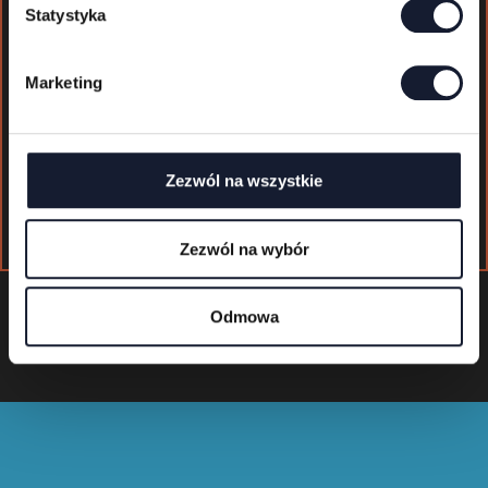
g
Statystyka
o
Tickets
d
für
Marketing
y
Mystic
Festival
2026
Zezwól na wszystkie
kaufen
Zezwól na wybór
Odmowa