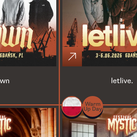
own
letlive.
Warm
Up Day