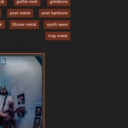
tal
gothic rock
grindcore
post-metal
post hardcore
l
Stoner metal
synth wave
trap metal