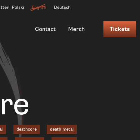
etter
Polski
English
Deutsch
Contact
Merch
Tickets
nre
al
deathcore
death metal