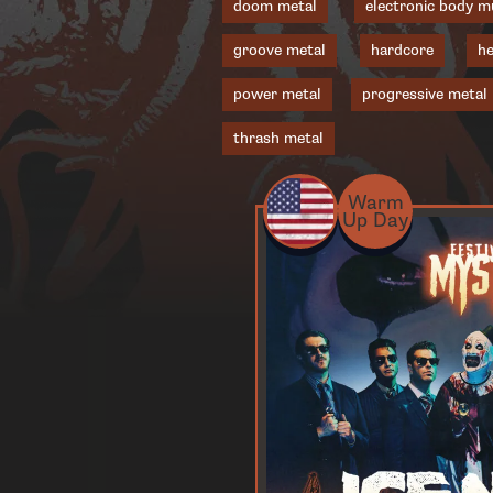
doom metal
electronic body m
groove metal
hardcore
he
power metal
progressive metal
thrash metal
Warm
Up Day