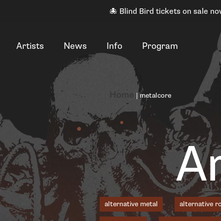
🐙 Blind Bird tickets on sale no
Artists
News
Info
Program
Home
|
metalcore
Ar
alternative metal
alternative r