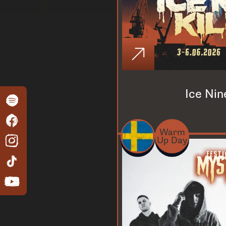
Ice Nine
Warm
Up Day