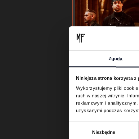
Zgoda
Niniejsza strona korzysta z
Wykorzystujemy pliki cookie 
ruch w naszej witrynie. Inf
reklamowym i analitycznym. 
Cask
uzyskanymi podczas korzysta
W
06.06
Niezbędne
y