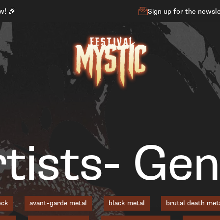
w! 🎉
Sign up for the newsl
tists- Ge
ock
avant-garde metal
black metal
brutal death met