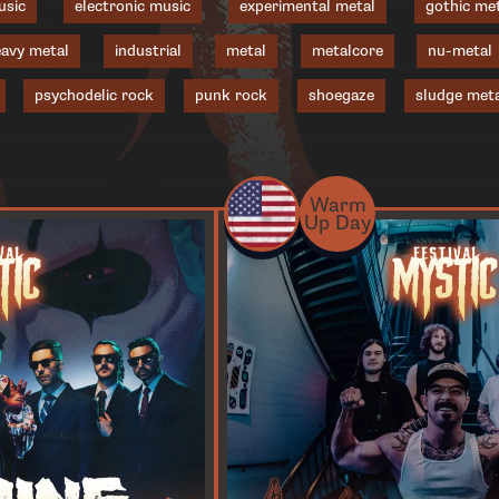
usic
electronic music
experimental metal
gothic me
avy metal
industrial
metal
metalcore
nu-metal
psychodelic rock
punk rock
shoegaze
sludge meta
Warm
Up Day