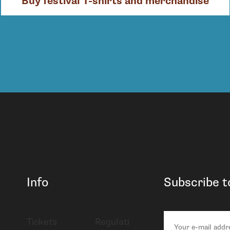
Buy festival T-shirts and merchandise
Info
Subscribe t
Tickets
Regulati