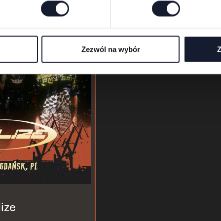
Zezwól na wybór
Z
ize