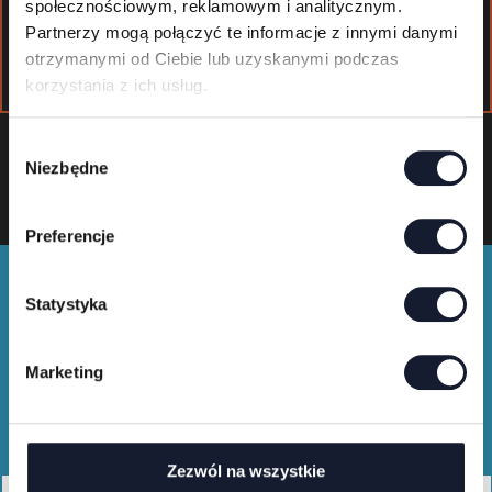
społecznościowym, reklamowym i analitycznym.
Partnerzy mogą połączyć te informacje z innymi danymi
otrzymanymi od Ciebie lub uzyskanymi podczas
korzystania z ich usług.
W
Niezbędne
y
b
ó
Preferencje
r
z
g
Statystyka
o
d
Marketing
y
Merch shop
Zezwól na wszystkie