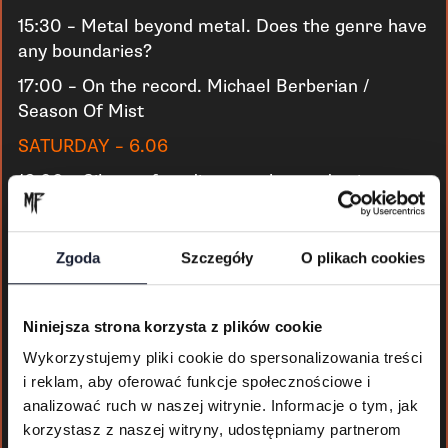
15:30 – Metal beyond metal. Does the genre have
any boundaries?
17:00 – On the record. Michael Berberian /
Season Of Mist
SATURDAY – 6.06
16:00 – Silenoz, founding member and guitar
player of Dimmu Borgir in conversation with
Łukasz Dunaj (Noise Magazine)
Zgoda
Szczegóły
O plikach cookies
17:30 – Anneke van Giersbergen – Career Talk
18:30 – The future of Mystic Festival
Niniejsza strona korzysta z plików cookie
The Society of Authors ZAiKS is an official
Wykorzystujemy pliki cookie do spersonalizowania treści
partner of Mystic Talks.
i reklam, aby oferować funkcje społecznościowe i
analizować ruch w naszej witrynie. Informacje o tym, jak
korzystasz z naszej witryny, udostępniamy partnerom
Buy festival tickets