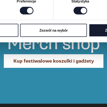
Preferencje
Statystyka
Zezwól na wybór
Z
Merch shop
Kup festiwalowe koszulki i gadżety