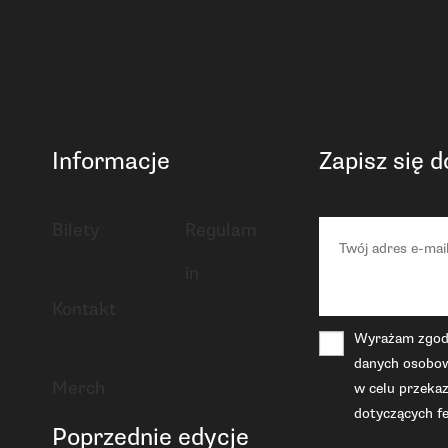
Informacje
Zapisz się 
Bilety
Regulam
in
Kontakt
Wyrażam zgodę
danych osobow
Merch
w celu przekaz
dotyczących fe
Poprzednie edycje