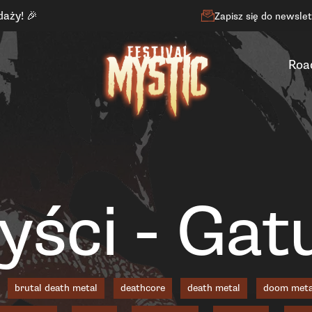
daży! 🎉
Zapisz się do newsle
Roa
yści - Gat
brutal death metal
deathcore
death metal
doom meta