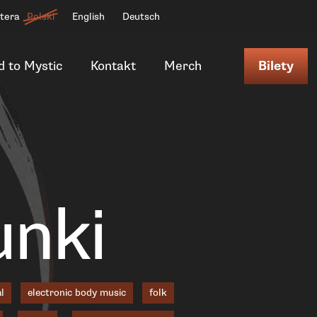
ttera
Polski
English
Deutsch
d to Mystic
Kontakt
Merch
Bilety
unki
l
electronic body music
folk