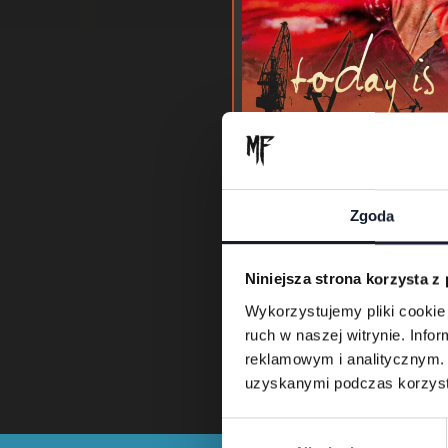
Zgoda
Today Is
Niniejsza strona korzysta z
Wykorzystujemy pliki cookie 
ruch w naszej witrynie. Inf
reklamowym i analitycznym. 
uzyskanymi podczas korzysta
W