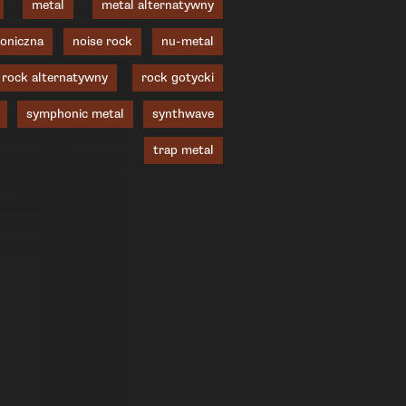
metal
metal alternatywny
oniczna
noise rock
nu-metal
rock alternatywny
rock gotycki
symphonic metal
synthwave
trap metal