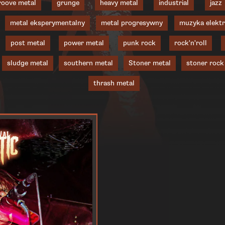
roove metal
grunge
heavy metal
industrial
jazz
metal eksperymentalny
metal progresywny
muzyka elektr
post metal
power metal
punk rock
rock'n'roll
sludge metal
southern metal
Stoner metal
stoner rock
thrash metal