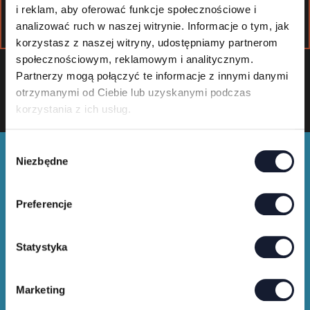
i reklam, aby oferować funkcje społecznościowe i
analizować ruch w naszej witrynie. Informacje o tym, jak
korzystasz z naszej witryny, udostępniamy partnerom
społecznościowym, reklamowym i analitycznym.
Partnerzy mogą połączyć te informacje z innymi danymi
otrzymanymi od Ciebie lub uzyskanymi podczas
korzystania z ich usług.
W
Niezbędne
y
b
ó
Preferencje
r
z
Merch shop
g
Statystyka
o
d
Marketing
Kup festiwalowe koszulki i gadżety
y