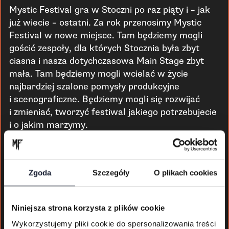
Mystic Festival gra w Stoczni po raz piąty i – jak
już wiecie – ostatni. Za rok przenosimy Mystic
Festival w nowe miejsce. Tam będziemy mogli
gościć zespoły, dla których Stocznia była zbyt
ciasna i nasza dotychczasowa Main Stage zbyt
mała. Tam będziemy mogli wcielać w życie
najbardziej szalone pomysły produkcyjne
i scenograficzne. Będziemy mogli się rozwijać
i zmieniać, tworzyć festiwal jakiego potrzebujecie
i o jakim marzymy.
Mystic Festival 2027 odbędzie się od 10 do 12
czerwca w Gdańsku, Letnicy, na błoniach Polsat
Plus Areny Gdańsk.
Zgoda
Szczegóły
O plikach cookies
Kup bilety na festiwal
Niniejsza strona korzysta z plików cookie
Wykorzystujemy pliki cookie do spersonalizowania treści