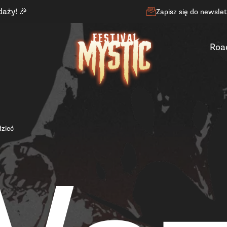
daży! 🎉
Zapisz się do newsle
Roa
zieć