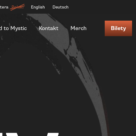
ttera
Polski
English
Deutsch
d to Mystic
Kontakt
Merch
Bilety