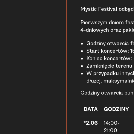
Mystic Festival odbęd
Pierwszym dniem fest
4-dniowych oraz paki
Godziny otwarcia f
Start koncertów: 1
Koniec koncertów:
Zamknięcie terenu 
W przypadku innych
dłużej, maksymalni
Godziny otwarcia pu
DATA
GODZINY
*2.06
14:00-
21:00