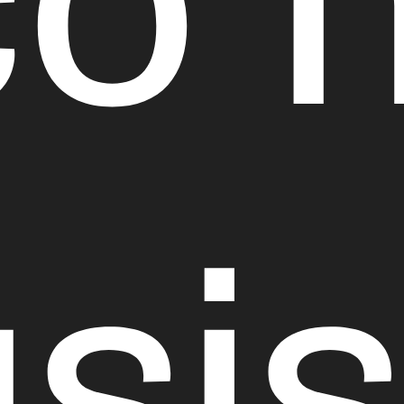
co 
si