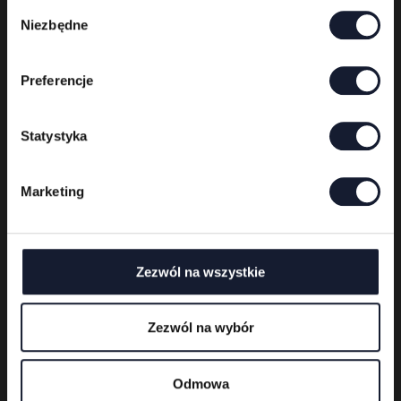
05.06
W
Niezbędne
y
b
ó
Preferencje
r
z
g
Statystyka
o
d
Marketing
y
Zezwól na wszystkie
Zezwól na wybór
Odmowa