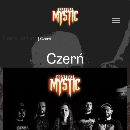
Home
Artists
|
|
Czerń
Czerń