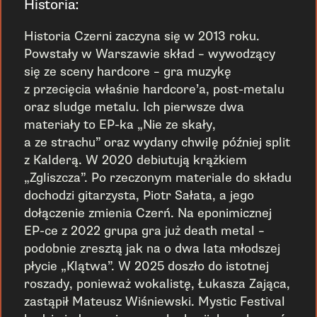
Historia:
Historia Czerni zaczyna się w 2013 roku.
Powstały w Warszawie skład – wywodzący
się ze sceny hardcore – gra muzykę
z przecięcia właśnie hardcore’a, post-metalu
oraz sludge metalu. Ich pierwsze dwa
materiały to EP-ka „Nie ze skały,
a ze strachu” oraz wydany chwilę później split
z Kalderą. W 2020 debiutują krążkiem
„Zgliszcza”. Po rzeczonym materiale do składu
dochodzi gitarzysta, Piotr Sałata, a jego
dołączenie zmienia Czerń. Na eponimicznej
EP-ce z 2022 grupa gra już death metal –
podobnie zresztą jak na o dwa lata młodszej
płycie „Klątwa”. W 2025 doszło do istotnej
roszady, ponieważ wokalistę, Łukasza Zająca,
zastąpił Mateusz Wiśniewski. Mystic Festival