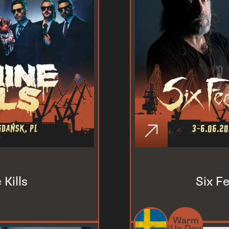
 Kills
Six F
Warm
Up Day