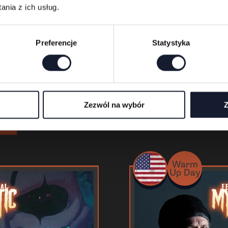
grają
nia z ich usług.
Preferencje
Statystyka
Zezwól na wybór
Z
Warm
Up Day