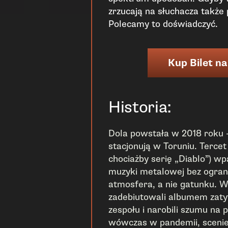
zrzucają na słuchacza także
Polecamy to doświadczyć.
Kup Bilet na
Historia:
Dola powstała w 2018 roku –
stacjonują w Toruniu. Tercet 
chociażby serię „Diablo”) w
muzyki metalowej bez ogranic
atmosfera, a nie gatunku. 
zadebiutowali albumem zat
zespołu i narobili szumu na p
wówczas w pandemii, scenie