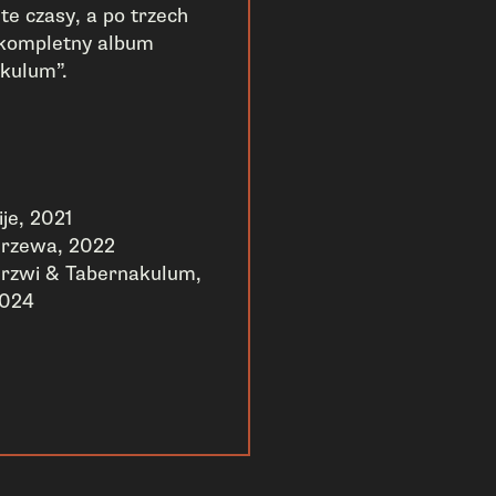
te czasy, a po trzech
 kompletny album
akulum”.
ije, 2021
rzewa, 2022
rzwi & Tabernakulum,
024