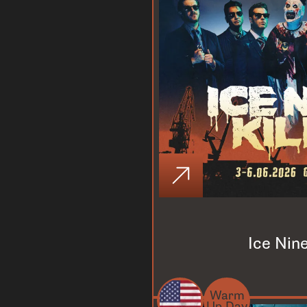
Ice Nine
Warm
Up Day