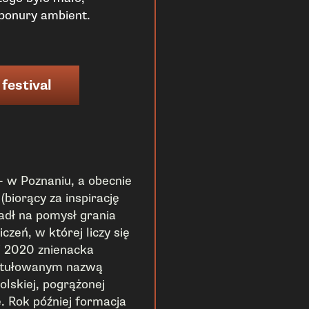
 ponury ambient.
 festival
 w Poznaniu, a obecnie
(biorący za inspirację
padł na pomysł grania
zeń, w której liczy się
W 2020 znienacka
ytułowanym nazwą
olskiej, pogrążonej
. Rok później formacja