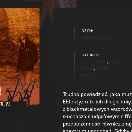
DZIEŃ:
Warm Up Day
GATUNEK:
black metal
,
post
metal
,
sludge
metal
Trudno powiedzieć, jaką muz
Eklektyzm to ich drugie imię
z blackmetalowych wzorców, 
słuchacza sludge’owym riff
przestrzenność również znajd
spektrum upodobań. Gdyby t