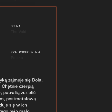
SCENA:
The Void
KRAJ POCHODZENIA:
Polska
yką zajmuje się Dola.
. Chętnie czerpią
potrafią zdzielić
em, postmetalową
uje się w ich
ego było mało,