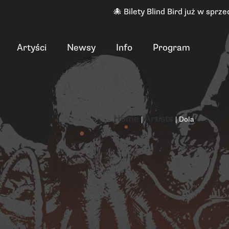
🐙 Bilety Blind Bird już w sprze
Artyści
Newsy
Info
Program
Home
Artists
|
|
Dola