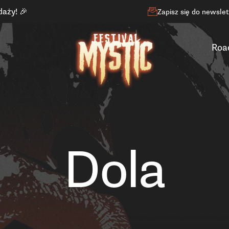
daży! 🎉
Zapisz się do newsle
Roa
Dola