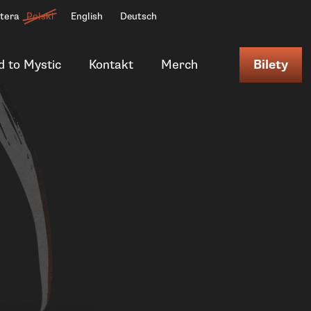
ttera
Polski
English
Deutsch
d to Mystic
Kontakt
Merch
Bilety