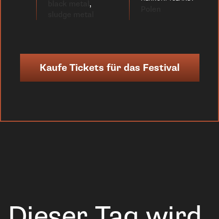
black metal
,
Polen
sludge metal
Kaufe Tickets für das Festival
Dieser Tag wird