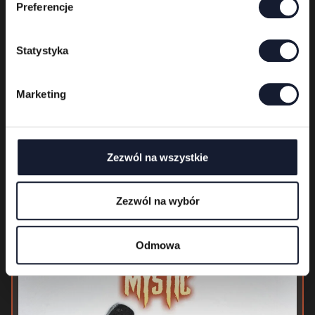
Preferencje
r
z
g
Statystyka
o
d
Marketing
y
Zezwól na wszystkie
Kublai Khan TX
Zezwól na wybór
Warm
Up
Odmowa
Day