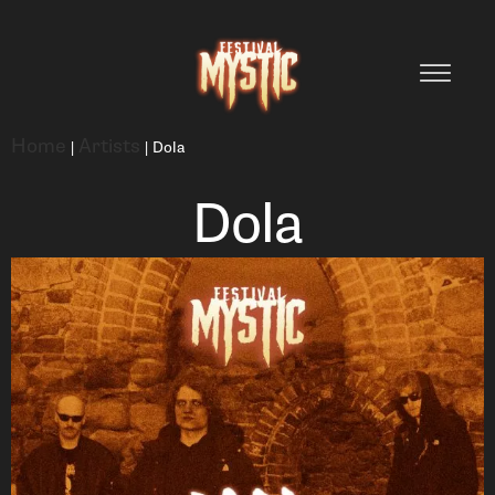
Home
Artists
|
|
Dola
Dola