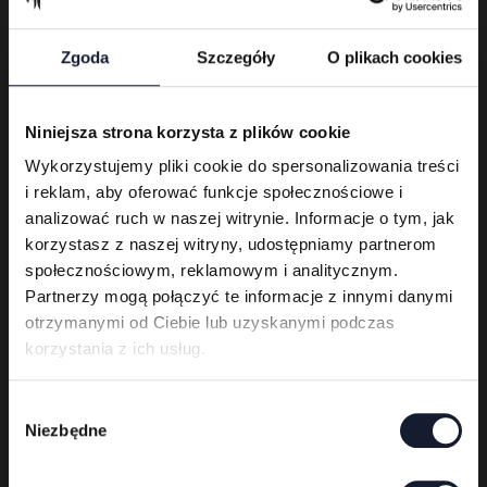
Zgoda
Szczegóły
O plikach cookies
Niniejsza strona korzysta z plików cookie
Wykorzystujemy pliki cookie do spersonalizowania treści
i reklam, aby oferować funkcje społecznościowe i
analizować ruch w naszej witrynie. Informacje o tym, jak
Six Feet Under
korzystasz z naszej witryny, udostępniamy partnerom
społecznościowym, reklamowym i analitycznym.
Warm
Partnerzy mogą połączyć te informacje z innymi danymi
Up
otrzymanymi od Ciebie lub uzyskanymi podczas
Day
korzystania z ich usług.
W
Niezbędne
y
b
ó