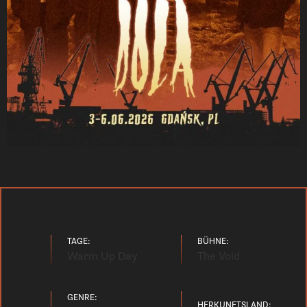
TAGE:
BÜHNE:
Warm Up Day
The Void
GENRE:
HERKUNFTSLAND: