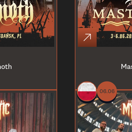
oth
Ma
06.06