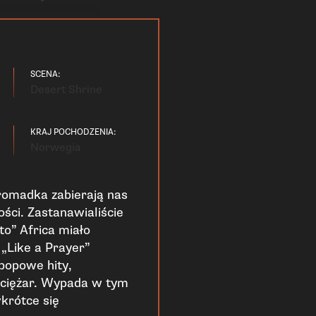
SCENA:
Desert Shrine
KRAJ POCHODZENIA:
Norwegia
romadka zabierają nas
ści. Zastanawialiście
oto” Africa miało
„Like a Prayer”
popowe hity,
 ciężar. Wypada w tym
wkrótce się