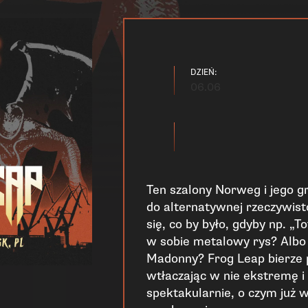
DZIEŃ:
06.06
Ten szalony Norweg i jego g
do alternatywnej rzeczywisto
się, co by było, gdyby np. „T
w sobie metalowy rys? Albo 
Madonny? Frog Leap bierze 
wtłaczając w nie ekstremę i
spektakularnie, o czym już 