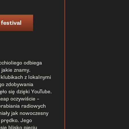
 festival
chioliego odbiega
jakie znamy.
 klubikach z lokalnymi
ego zdobywania
ło się dzięki YouTube.
Leap oczywiście –
rabiania radiowych
miały jak nowoczesny
 prędko. Jego
ię blisko pięciu