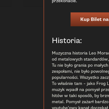
przekonacie.
Kup Bilet na
Historia:
Muzyczna historia Leo Morac
od metalowych standardów, 
Tu nie było grania po małych
zespołami, nie było powoln
popularności. Wszystko zaczę
To właśnie tam – jako Frog 
muzyk wpadł na pomysł prze
hitów w taki sposób, by brz
metal. Pomysł zażarł bardzo
youtube’owy kanał doczekał s