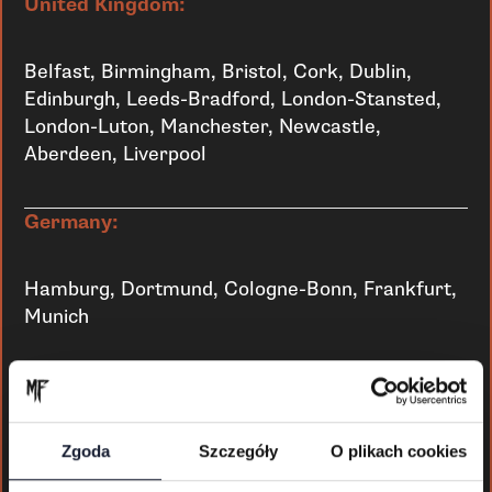
United Kingdom:
Belfast, Birmingham, Bristol, Cork, Dublin,
Edinburgh, Leeds-Bradford, London-Stansted,
London-Luton, Manchester, Newcastle,
Aberdeen, Liverpool
Germany:
Hamburg, Dortmund, Cologne-Bonn, Frankfurt,
Munich
Sweden:
Stockholm-Arlanda, Stockholm-Skavsta,
Zgoda
Szczegóły
O plikach cookies
Goteborg, Haugesund, Malmo