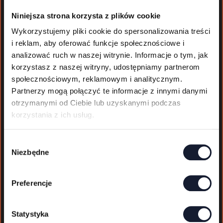
Niniejsza strona korzysta z plików cookie
Norway:
Wykorzystujemy pliki cookie do spersonalizowania treści
i reklam, aby oferować funkcje społecznościowe i
Oslo-Torp, Oslo-Gradermoen, Alesund, Bergen,
analizować ruch w naszej witrynie. Informacje o tym, jak
Stavanger, Tromso, Trondheim
korzystasz z naszej witryny, udostępniamy partnerom
społecznościowym, reklamowym i analitycznym.
Partnerzy mogą połączyć te informacje z innymi danymi
Denmark:
otrzymanymi od Ciebie lub uzyskanymi podczas
korzystania z ich usług.
Aarhus, Billund, Copenhagen
W
Niezbędne
y
Finland:
b
ó
Preferencje
Turku
r
z
g
Statystyka
Iceland: