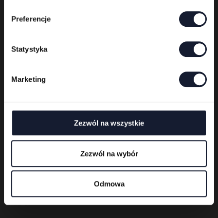
b
ó
Preferencje
r
z
g
Statystyka
o
Polski
English
Deutsch
d
Marketing
y
Info
Zezwól na wszystkie
Tickets
Regulations
Merch
Zezwól na wybór
Previous editions
Odmowa
2025