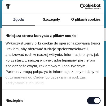
Merch shop
Zgoda
Szczegóły
O plikach cookies
Buy festival T-shirts and merchandise
Niniejsza strona korzysta z plików cookie
Wykorzystujemy pliki cookie do spersonalizowania treści
i reklam, aby oferować funkcje społecznościowe i
analizować ruch w naszej witrynie. Informacje o tym, jak
korzystasz z naszej witryny, udostępniamy partnerom
społecznościowym, reklamowym i analitycznym.
Partnerzy mogą połączyć te informacje z innymi danymi
otrzymanymi od Ciebie lub uzyskanymi podczas
korzystania z ich usług.
W
Festival organizer
Niezbędne
y