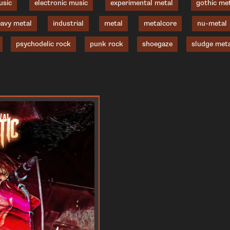
usic
electronic music
experimental metal
gothic me
avy metal
industrial
metal
metalcore
nu-metal
psychodelic rock
punk rock
shoegaze
sludge meta