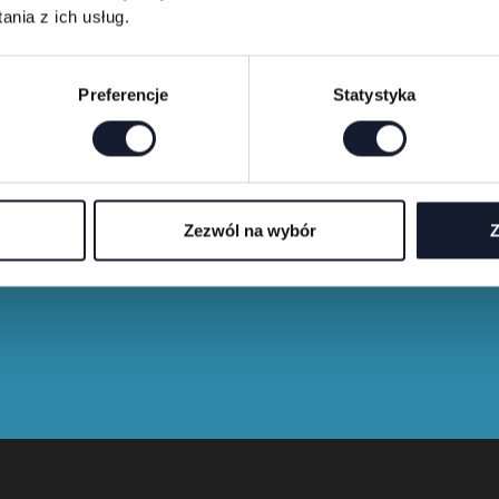
nia z ich usług.
Preferencje
Statystyka
Merch shop
Zezwól na wybór
Z
Buy festival T-shirts and merchandise