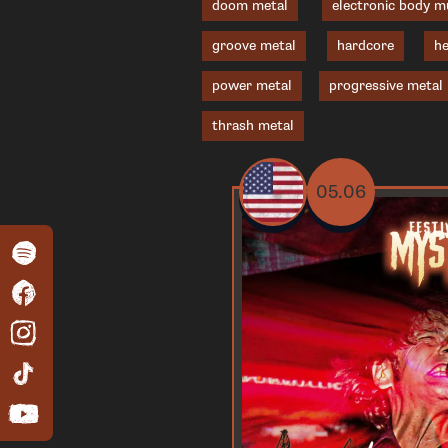
doom metal
electronic body m
groove metal
hardcore
he
power metal
progressive metal
thrash metal
05.06