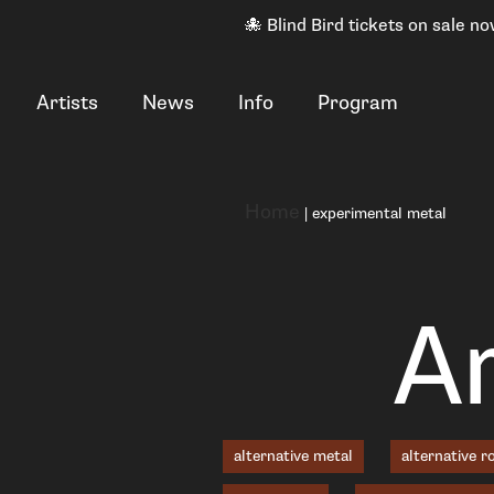
🐙 Blind Bird tickets on sale no
Artists
News
Info
Program
Home
|
experimental metal
Ar
alternative metal
alternative r