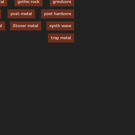
tal
gothic rock
grindcore
post-metal
post hardcore
l
Stoner metal
synth wave
trap metal