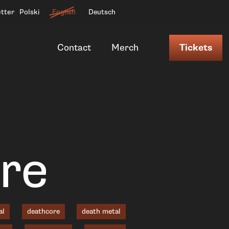
etter
Polski
English
Deutsch
Contact
Merch
Tickets
nre
al
deathcore
death metal