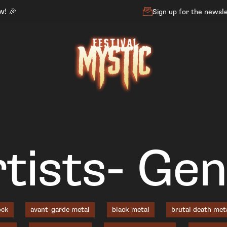
w! 🎉
Sign up for the newsl
tists- Ge
ock
avant-garde metal
black metal
brutal death met