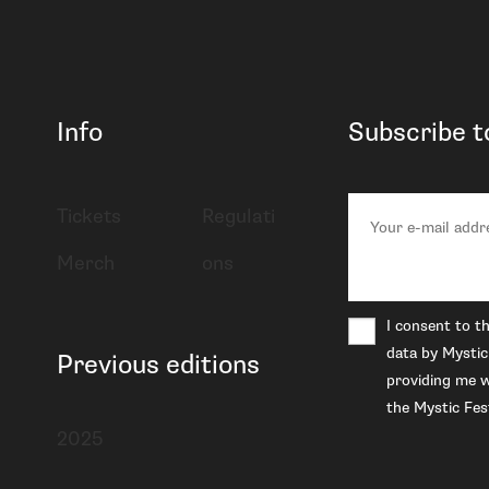
Info
Subscribe t
Tickets
Regulati
Merch
ons
I consent to t
data by Mystic
Previous editions
providing me w
the Mystic Fest
2025