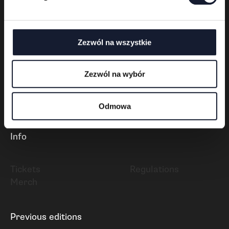
y
Festival organizer
Zezwól na wszystkie
Zezwól na wybór
Odmowa
Polski
English
Deutsch
Info
Tickets
Regulations
Merch
Previous editions