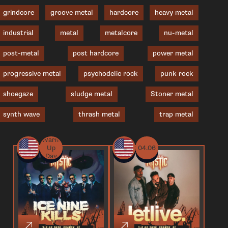
grindcore
groove metal
hardcore
heavy metal
industrial
metal
metalcore
nu-metal
post-metal
post hardcore
power metal
progressive metal
psychodelic rock
punk rock
shoegaze
sludge metal
Stoner metal
synth wave
thrash metal
trap metal
Warm
Up
04.06
Day