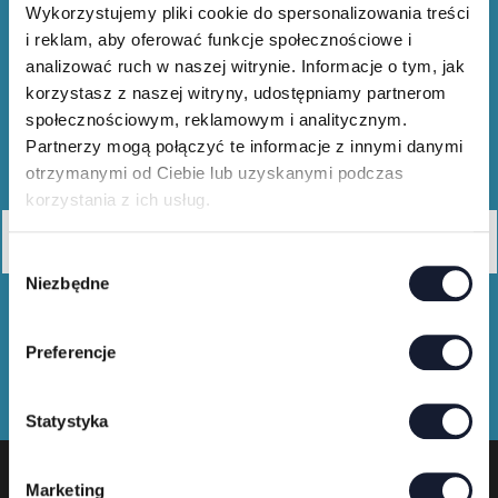
Wykorzystujemy pliki cookie do spersonalizowania treści
i reklam, aby oferować funkcje społecznościowe i
analizować ruch w naszej witrynie. Informacje o tym, jak
korzystasz z naszej witryny, udostępniamy partnerom
społecznościowym, reklamowym i analitycznym.
Partnerzy mogą połączyć te informacje z innymi danymi
Merch shop
otrzymanymi od Ciebie lub uzyskanymi podczas
korzystania z ich usług.
Buy festival T-shirts and merchandise
W
Niezbędne
y
b
ó
Preferencje
r
z
g
Statystyka
o
d
Marketing