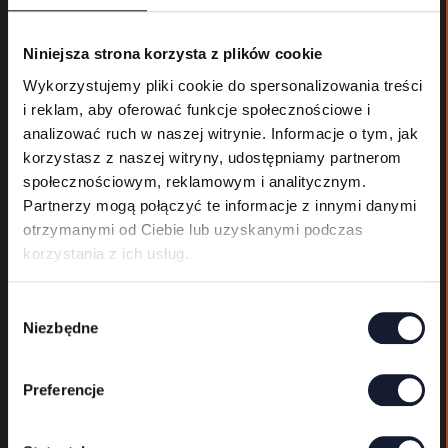
Niniejsza strona korzysta z plików cookie
Wyjątki w liczbie
dziennikarzy –
Wykorzystujemy pliki cookie do spersonalizowania treści
i reklam, aby oferować funkcje społecznościowe i
na przykład dla ekip
analizować ruch w naszej witrynie. Informacje o tym, jak
telewizyjnych – będą
korzystasz z naszej witryny, udostępniamy partnerom
ustalane
społecznościowym, reklamowym i analitycznym.
indywidualnie.
Partnerzy mogą połączyć te informacje z innymi danymi
otrzymanymi od Ciebie lub uzyskanymi podczas
korzystania z ich usług.
Wnioski
W
Niezbędne
akredytacyjne
y
b
na Mystic Festival
ó
2026 r. przyjmujemy
Preferencje
r
do 12 maja. Wnioski
z
złożone po tym