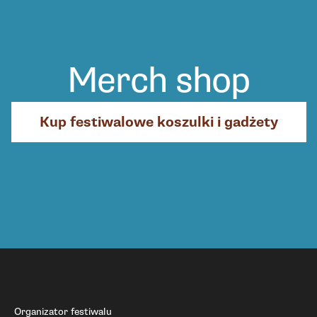
Merch shop
Kup festiwalowe koszulki i gadżety
Organizator festiwalu